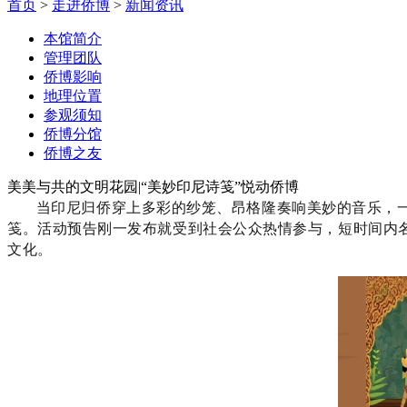
首页
>
走进侨博
>
新闻资讯
本馆简介
管理团队
侨博影响
地理位置
参观须知
侨博分馆
侨博之友
美美与共的文明花园|“美妙印尼诗笺”悦动侨博
当印尼归侨穿上多彩的纱笼、昂格隆奏响美妙的音乐，一场
笺。活动预告刚一发布就受到社会公众热情参与，短时间内
文化。