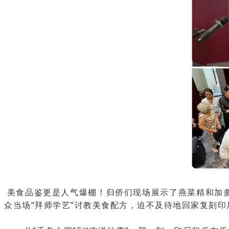
美食品鉴更是人气爆棚！归侨们现场展示了燕菜精和加
众当场“拜师学艺”讨教美食配方，迫不及待地回家复刻印