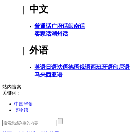
| 中文
普通话
广府话
闽南话
客家话
潮州话
| 外语
英语
日语
法语
德语
俄语
西班牙语
印尼语
马来西亚语
站内搜索
关键词：
中国华侨
博物馆