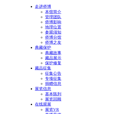
走进侨博
本馆简介
管理团队
侨博影响
地理位置
参观须知
侨博分馆
侨博之友
典藏保护
典藏故事
藏品展示
保护修复
藏品征集
征集公告
专项征集
捐赠信息
展览信息
基本陈列
展览回顾
在线观展
展览VR