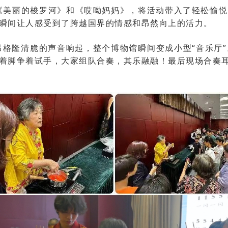
《美丽的梭罗河》和《哎呦妈妈》，将活动带入了轻松愉悦
瞬间让人感受到了跨越国界的情感和昂然向上的活力。
昂格隆清脆的声音响起，整个博物馆瞬间变成小型“音乐厅
着脚争着试手，大家组队合奏，其乐融融！最后现场合奏耳