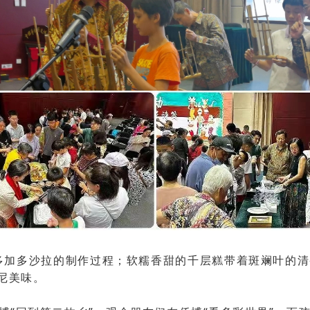
多加多沙拉的制作过程；软糯香甜的千层糕带着斑斓叶的清
尼美味。