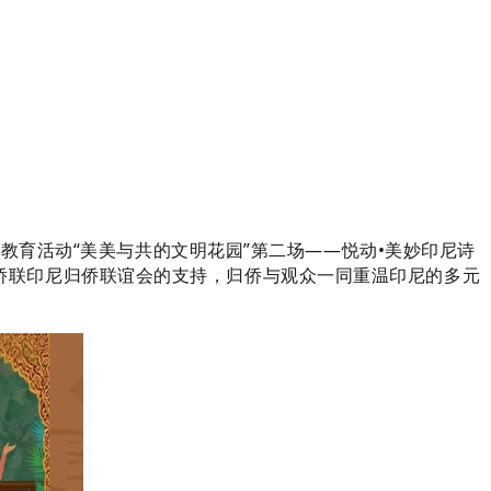
育活动“美美与共的文明花园”第二场——悦动•美妙印尼诗
侨联印尼归侨联谊会的支持，归侨与观众一同重温印尼的多元