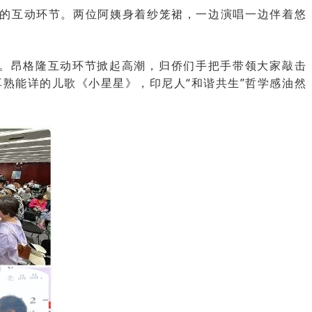
的互动环节。两位阿姨身着纱笼裙，一边演唱一边伴着悠
”。昂格隆互动环节掀起高潮，归侨们手把手带领大家敲击
熟能详的儿歌《小星星》，印尼人“和谐共生”哲学感油然