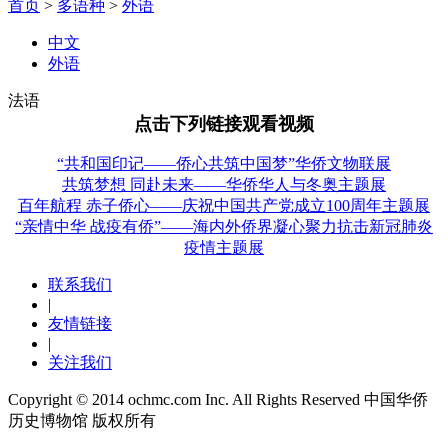
首页
>
多语种
>
外语
中文
外语
法语
点击下列链接观看视频
“共和国印记——侨心共筑中国梦”华侨文物联展
共筑梦想 同赴未来——华侨华人与冬奥主题展
百年航程 赤子侨心——庆祝中国共产党成立100周年主题展
“亲情中华 战疫有侨”——海内外侨界凝心聚力抗击新冠肺炎
疫情主题展
联系我们
|
友情链接
|
关注我们
Copyright © 2014 ochmc.com Inc. All Rights Reserved 中国华侨
历史博物馆 版权所有
京ICP备14049112号