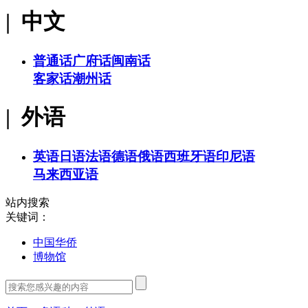
| 中文
普通话
广府话
闽南话
客家话
潮州话
| 外语
英语
日语
法语
德语
俄语
西班牙语
印尼语
马来西亚语
站内搜索
关键词：
中国华侨
博物馆