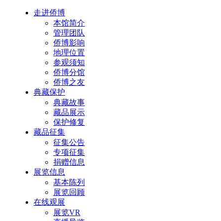
走进侨博
本馆简介
管理团队
侨博影响
地理位置
参观须知
侨博分馆
侨博之友
典藏保护
典藏故事
藏品展示
保护修复
藏品征集
征集公告
专项征集
捐赠信息
展览信息
基本陈列
展览回顾
在线观展
展览VR