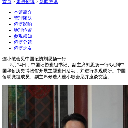
首页
>
走进侨博
>
新闻资讯
本馆简介
管理团队
侨博影响
地理位置
参观须知
侨博分馆
侨博之友
连小敏会见中国记协刘思扬一行
8月24日，中国记协党组书记、副主席刘思扬一行8人到中
国华侨历史博物馆开展主题党日活动，并进行参观调研。中国
侨联党组成员、副主席候选人连小敏会见并座谈交流。