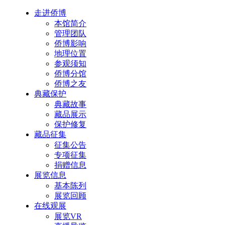
走进侨博
本馆简介
管理团队
侨博影响
地理位置
参观须知
侨博分馆
侨博之友
典藏保护
典藏故事
藏品展示
保护修复
藏品征集
征集公告
专项征集
捐赠信息
展览信息
基本陈列
展览回顾
在线观展
展览VR