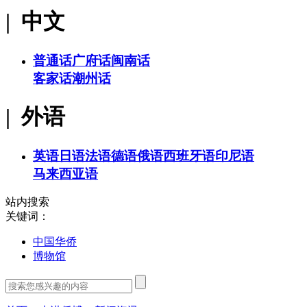
| 中文
普通话
广府话
闽南话
客家话
潮州话
| 外语
英语
日语
法语
德语
俄语
西班牙语
印尼语
马来西亚语
站内搜索
关键词：
中国华侨
博物馆