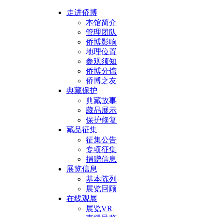
走进侨博
本馆简介
管理团队
侨博影响
地理位置
参观须知
侨博分馆
侨博之友
典藏保护
典藏故事
藏品展示
保护修复
藏品征集
征集公告
专项征集
捐赠信息
展览信息
基本陈列
展览回顾
在线观展
展览VR