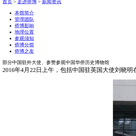
首页
>
走进侨博
>
新闻资讯
本馆简介
管理团队
侨博影响
地理位置
参观须知
侨博分馆
侨博之友
部分中国驻外大使、参赞参观中国华侨历史博物馆
2016
年
4
月
22
日上午，包括中国驻英国大使刘晓明