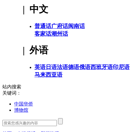
| 中文
普通话
广府话
闽南话
客家话
潮州话
| 外语
英语
日语
法语
德语
俄语
西班牙语
印尼语
马来西亚语
站内搜索
关键词：
中国华侨
博物馆