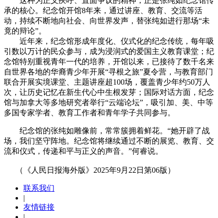
这种为正义疾呼、直面争议的精神，正是张纯如纪念馆传
承的核心。纪念馆开馆8年来，通过讲座、教育、交流等活
动，持续不断地向社会、向世界发声，替张纯如进行那场“未
竟的辩论”。
近年来，纪念馆形成年度化、仪式化的纪念传统，每年吸
引数以万计的民众参与，成为浸润式的爱国主义教育课堂；纪
念馆特别重视青年一代的培养，开馆以来，已接待了数千名来
自世界各地的华裔青少年开展“寻根之旅”夏令营，与教育部门
联合开展实境课堂、主题讲座超100场，覆盖青少年约50万人
次，让历史记忆在新生代心中生根发芽；国际对话方面，纪念
馆与加拿大等多地研究者举行“云端论坛”，吸引加、美、中等
多国专家学者、教育工作者和青年学子共同参与。
纪念馆的张纯如雕像前，常常簇拥着鲜花。“她开辟了战
场，我们坚守阵地。纪念馆将继续通过不断的展览、教育、交
流和仪式，传递和平与正义的声音。”何睿说。
（《人民日报海外版》2025年9月22日第06版）
联系我们
|
友情链接
|