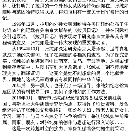
料，还打听到了拉贝的一个外孙女莱因哈特仍然健在。张纯如
随即与莱因哈特取得联系，得知拉贝有一部关于日军暴行的日
记。
1996年12月，拉贝的外孙女莱因哈特在美国纽约公布了尘
封近59年的记载有关南京大屠杀的《拉贝日记》，并在国际社
会引起轰动。《拉贝日记》的发现对于研究南京大屠杀具有里
程碑的意义，张纯如是这一伟大发现的重要推动者。
从1994年10月，张纯如决定研究南京大屠杀起，追寻真相
就成了她的关键词。除了在美国的各档案馆查找，为了探究史
实，张纯如的足迹遍布中国南京、义乌、宁波等地。从档案馆
到幸存者家中，从图书室到大屠杀遗址，张纯如一刻不停地整
理史实，翻译证词——这完全是她不能想象的另一个地狱世
界，而她与这些无辜遇难者有着同样的中华血缘。
20年后，另一群人，也开启了一场追寻。张纯如纪念馆筹
建团队的资料搜寻工作，复刻了张纯如的工作方法。
2016年3月，淮安市张纯如纪念馆的筹备组成员前往美
国，与斯坦福大学胡佛研究所沟通，获得许多珍贵资料。筹备
组还拜访了张纯如父母张绍进、张盈盈夫妇，请老人回忆女儿
学习、写作、与日本右翼分子斗争的细节；采访张纯如生前亲
属、同事、朋友，对张纯如的创作与思想进行深入访谈……
这是一次跨越时空的接力。筹备组循着张纯如生前采访、