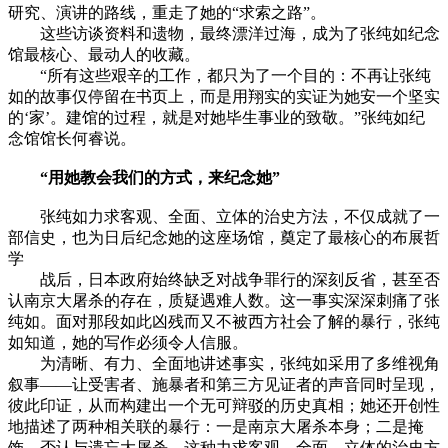
研究、演讲的路线，重走了她的“求索之路”。
这些访谈资料和遗物，最终漂洋过海，成为了张纯如纪念
馆最核心、最动人的收藏。
“所有这些艰辛的工作，都只为了一个目的：不再让张纯
如的故事仅停留在书页上，而是用翔实的实证为她安一个坚实
的‘家’。建馆的过程，就是对她毕生事业的致敬。”张纯如纪
念馆馆长何睿说。
“用她教会我们的方式，来纪念她”
张纯如力求客观、全面、立体的治史方法，不仅成就了一
部信史，也为日后纪念她的这座场馆，奠定了最核心的布展哲
学
战后，日本政府始终缺乏对战争罪行的深刻反省，甚至否
认南京大屠杀的存在，质疑遇难人数。这一事实深深刺痛了张
纯如。面对那段如此凶残而又不被西方社会了解的暴行，张纯
如知道，她的写作必须令人信服。
为清晰、有力、全面地讲述事实，张纯如采用了多维视角
叙事——让受害者、施暴者和第三方见证者的声音同时呈现，
彼此印证，从而构建出一个无可辩驳的历史真相；她还开创性
地描述了两种相关联的暴行：一是南京大屠杀本身；二是掩
饰、否认与遗忘大屠杀。这种力求客观、全面、立体的治史方