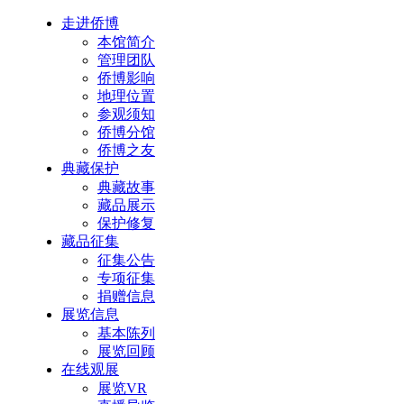
走进侨博
本馆简介
管理团队
侨博影响
地理位置
参观须知
侨博分馆
侨博之友
典藏保护
典藏故事
藏品展示
保护修复
藏品征集
征集公告
专项征集
捐赠信息
展览信息
基本陈列
展览回顾
在线观展
展览VR