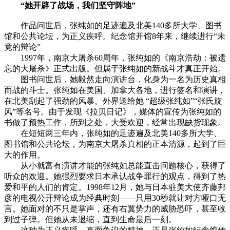
“她开辟了战场，我们坚守阵地”
作品问世后，张纯如的足迹遍及北美140多所大学、图书
馆和公共论坛，为正义疾呼。纪念馆开馆8年来，继续进行“未
竟的辩论”
1997年，南京大屠杀60周年，张纯如的《南京浩劫：被遗
忘的大屠杀》正式出版。但属于张纯如的新战斗才真正开始。
图书问世后，她毅然走向演讲台，化身为一名为历史真相
而战的斗士。张纯如在美国、加拿大各地，进行签名和演讲，
在北美刮起了强劲的风暴。外界送给她 “超级张纯如”“张氏旋
风”等名号。由于发现《拉贝日记》，媒体的宣传为张纯如的
书做了预热工作，所到之处，大受欢迎，经常出现缺货现象。
在短短两三年内，张纯如的足迹遍及北美140多所大学、
图书馆和公共论坛，为南京大屠杀真相的正本清源，起到了巨
大的作用。
从小就富有演讲才能的张纯如总能直击问题核心，获得了
听众的欢迎。她强烈要求日本承认战争罪行的观点，得到了热
爱和平的人们的肯定。1998年12月，她与日本驻美大使齐藤邦
彦的电视公开辩论成为经典时刻——只用30秒就让对方哑口无
言。她面对的不只是掌声，还有右翼势力的威胁恐吓，甚至收
到过子弹。但她从未退缩，直到生命最后一刻。