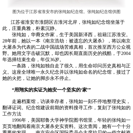
图为位于江苏省淮安市的张纯如纪念馆。张纯如纪念馆供图
江苏省淮安市淮阴区古淮河北岸，张纯如纪念馆坐落于
此，庄重典雅，朴素沉静。
张纯如，华裔女作家，生于美国新泽西，祖籍江苏淮安。
28年前，她以一本《南京浩劫：被遗忘的大屠杀》，将以南京
大屠杀为代表的二战中国战场苦难真相，首次推至西方公众视
野。她用文字击破沉默，却也因长期直面历史的残酷，于2004
年选择结束生命，年仅36岁。
一条路，张纯如独自走了很久，用生命叩问历史真相与正
义。这座全球唯一永久纪念并以张纯如命名的纪念馆，接过了
她的火把，让她的脚步永不停止。
“用翔实的实证为她安一个坚实的‘家’”
走遍档案馆，访谈幸存者，张纯如一刻不停地整理史实，
翻译证词。纪念馆建设前期的资料搜寻工作，复刻了张纯如的
工作方法
1996年，美国耶鲁大学神学院图书馆里，年轻的张纯如一
页页地翻阅着南京大屠杀史实资料。这次查阅，她有一个十分
重要的发现——南京安全区国际委员会主席拉贝的一些文献资