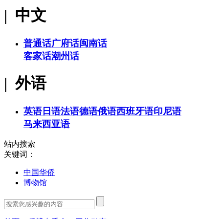
| 中文
普通话
广府话
闽南话
客家话
潮州话
| 外语
英语
日语
法语
德语
俄语
西班牙语
印尼语
马来西亚语
站内搜索
关键词：
中国华侨
博物馆