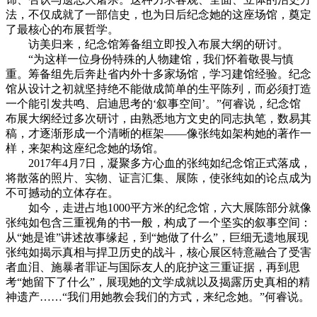
法，不仅成就了一部信史，也为日后纪念她的这座场馆，奠定
了最核心的布展哲学。
访美归来，纪念馆筹备组立即投入布展大纲的研讨。
“为这样一位身份特殊的人物建馆，我们怀着敬畏与慎
重。筹备组先后奔赴省内外十多家场馆，学习建馆经验。纪念
馆从设计之初就坚持绝不能做成简单的生平陈列，而必须打造
一个能引发共鸣、启迪思考的‘叙事空间’。”何睿说，纪念馆
布展大纲经过多次研讨，由熟悉地方文史的同志执笔，数易其
稿，才逐渐形成一个清晰的框架——像张纯如架构她的著作一
样，来架构这座纪念她的场馆。
2017年4月7日，凝聚多方心血的张纯如纪念馆正式落成，
将散落的照片、实物、证言汇集、展陈，使张纯如的论点成为
不可撼动的立体存在。
如今，走进占地1000平方米的纪念馆，六大展陈部分就像
张纯如包含三重视角的书一般，构成了一个坚实的叙事空间：
从“她是谁”讲述故事缘起，到“她做了什么”，巨细无遗地展现
张纯如揭示真相与捍卫历史的战斗，核心展区特意融合了受害
者血泪、施暴者罪证与国际友人的庇护这三重证据，再到思
考“她留下了什么”，展现她的文学成就以及揭露历史真相的精
神遗产……“我们用她教会我们的方式，来纪念她。”何睿说。