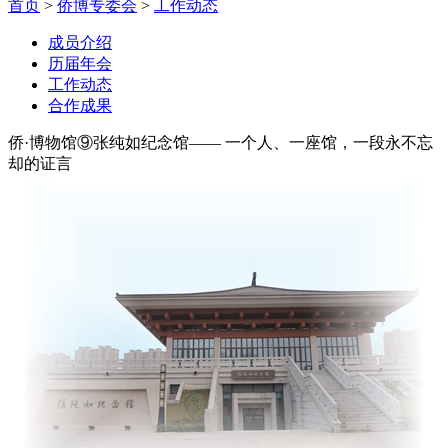
首页
>
侨博专委会
>
工作动态
成员介绍
历届年会
工作动态
合作成果
侨·博物馆⑨张纯如纪念馆—— 一个人、一座馆，一段永不忘
却的证言