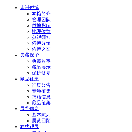
走进侨博
本馆简介
管理团队
侨博影响
地理位置
参观须知
侨博分馆
侨博之友
典藏保护
典藏故事
藏品展示
保护修复
藏品征集
征集公告
专项征集
捐赠信息
藏品征集
展览信息
基本陈列
展览回顾
在线观展