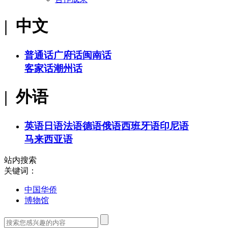
| 中文
普通话
广府话
闽南话
客家话
潮州话
| 外语
英语
日语
法语
德语
俄语
西班牙语
印尼语
马来西亚语
站内搜索
关键词：
中国华侨
博物馆