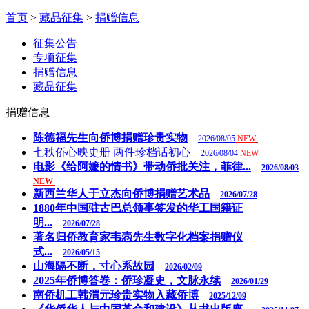
首页
>
藏品征集
>
捐赠信息
征集公告
专项征集
捐赠信息
藏品征集
捐赠信息
陈德福先生向侨博捐赠珍贵实物
2026/08/05
NEW
七秩侨心映史册 两件珍档话初心
2026/08/04
NEW
电影《给阿嬷的情书》带动侨批关注，菲律...
2026/08/03
NEW
新西兰华人于立杰向侨博捐赠艺术品
2026/07/28
1880年中国驻古巴总领事签发的华工国籍证
明...
2026/07/28
著名归侨教育家韦悫先生数字化档案捐赠仪
式...
2026/05/15
山海隔不断，寸心系故园
2026/02/09
2025年侨博答卷：侨珍凝史，文脉永续
2026/01/29
南侨机工韩渭元珍贵实物入藏侨博
2025/12/09