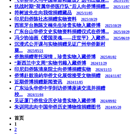
《华侨华人与中国革命和建设》丛书出版座...
2025/11/07
抗战时期“荷属华侨医疗队”后人向侨博捐赠...
2025/11/07
符树波先生向我馆捐赠藏品
2025/11/05
印尼归侨陈社杰捐赠实物资料
2025/10/29
西班牙台胞陈文楠先生珍贵实物入藏侨博
2025/10/29
广东台山华侨文史实物资料捐赠仪式在侨博...
2025/10/29
冯少协油画《爱国灵魂——庄世平》入藏侨...
2025/06/19
沉浸式公开课与实物捐赠见证广州华侨新村
奠...
2025/05/21
侨胞捐赠寄托深情，珍贵实物入藏侨博
2025/01/02
“新西兰中文周”实物书籍入藏侨博
2024/11/29
印尼归侨陈清泉院士向侨博捐赠实物
2024/11/15
侨博赴鼓浪屿华侨文化展馆接受文物捐赠
2024/11/07
近期侨博捐赠新闻资讯
2024/11/05
广东汕头华侨中学到访侨博座谈交流并捐赠
校...
2024/11/04
见证厦门侨批业历史珍贵实物入藏侨博
2024/09/02
朱训同志向中国华侨历史博物馆捐赠图书
2024/05/20
首页
1
2