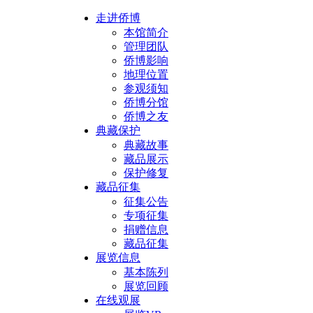
走进侨博
本馆简介
管理团队
侨博影响
地理位置
参观须知
侨博分馆
侨博之友
典藏保护
典藏故事
藏品展示
保护修复
藏品征集
征集公告
专项征集
捐赠信息
藏品征集
展览信息
基本陈列
展览回顾
在线观展