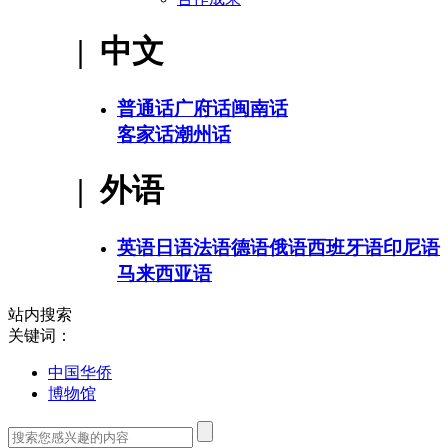
| 中文
普通话
广府话
闽南话
客家话
潮州话
| 外语
英语
日语
法语
德语
俄语
西班牙语
印尼语
马来西亚语
站内搜索
关键词：
中国华侨
博物馆