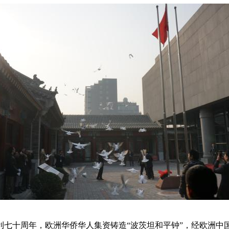
利七十周年，欧洲华侨华人集资铸造“波茨坦和平钟”，经欧洲中