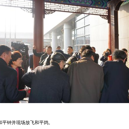
和平钟并现场放飞和平鸽。