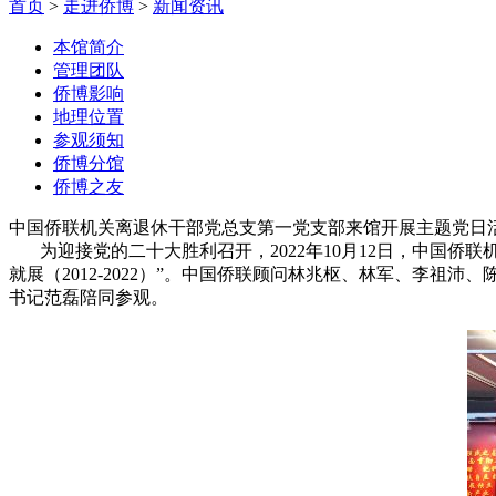
首页
>
走进侨博
>
新闻资讯
本馆简介
管理团队
侨博影响
地理位置
参观须知
侨博分馆
侨博之友
中国侨联机关离退休干部党总支第一党支部来馆开展主题党日
为迎接党的二十大胜利召开，2022年10月12日，中国侨
就展（2012-2022）”。中国侨联顾问林兆枢、林军、李
书记范磊陪同参观。