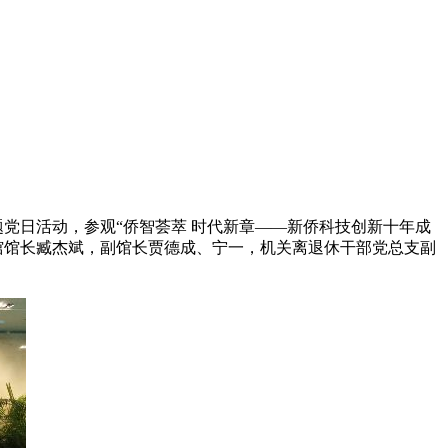
题党日活动，参观“侨智荟萃 时代新章——新侨科技创新十年成
物馆馆长臧杰斌，副馆长贾德成、宁一，机关离退休干部党总支副