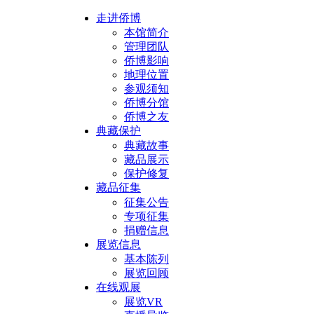
走进侨博
本馆简介
管理团队
侨博影响
地理位置
参观须知
侨博分馆
侨博之友
典藏保护
典藏故事
藏品展示
保护修复
藏品征集
征集公告
专项征集
捐赠信息
展览信息
基本陈列
展览回顾
在线观展
展览VR