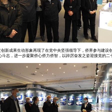
创新成果生动形象再现了在党中央坚强领导下，侨界参与建设创
心斗志，进一步凝聚侨心侨力侨智，以踔厉奋发之姿迎接党的二