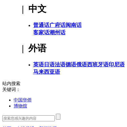
| 中文
普通话
广府话
闽南话
客家话
潮州话
| 外语
英语
日语
法语
德语
俄语
西班牙语
印尼语
马来西亚语
站内搜索
关键词：
中国华侨
博物馆