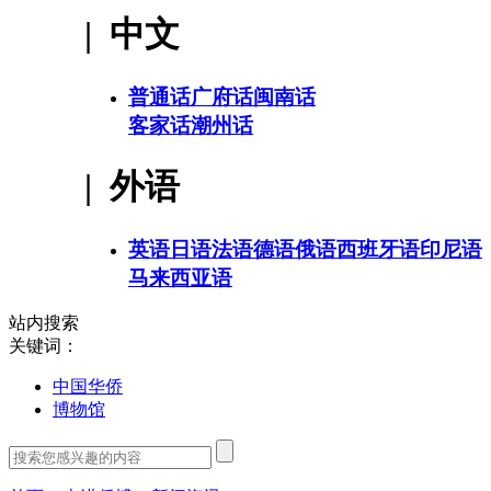
| 中文
普通话
广府话
闽南话
客家话
潮州话
| 外语
英语
日语
法语
德语
俄语
西班牙语
印尼语
马来西亚语
站内搜索
关键词：
中国华侨
博物馆