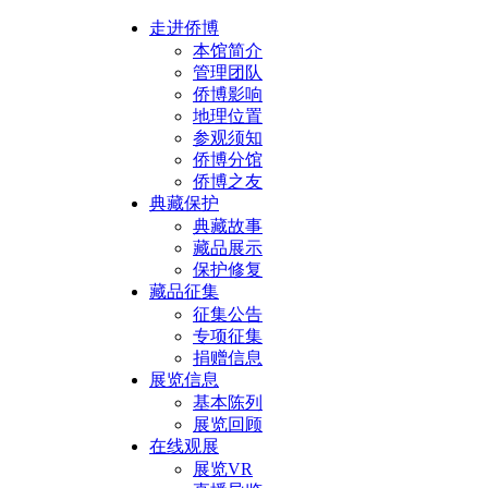
走进侨博
本馆简介
管理团队
侨博影响
地理位置
参观须知
侨博分馆
侨博之友
典藏保护
典藏故事
藏品展示
保护修复
藏品征集
征集公告
专项征集
捐赠信息
展览信息
基本陈列
展览回顾
在线观展
展览VR