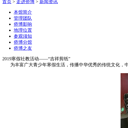
首页
>
走进侨博
>
新闻资讯
本馆简介
管理团队
侨博影响
地理位置
参观须知
侨博分馆
侨博之友
2019寒假社教活动——“吉祥剪纸”
为丰富广大青少年寒假生活，传播中华优秀的传统文化，中国华